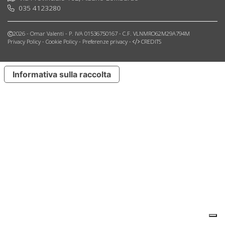
035 4123280
2026 - Omar Valenti - P. IVA 01536750167 - C.F. VLNMRO62M29A794M
Privacy Policy
-
Cookie Policy
-
Preferenze privacy
-
CREDITS
Informativa sulla raccolta